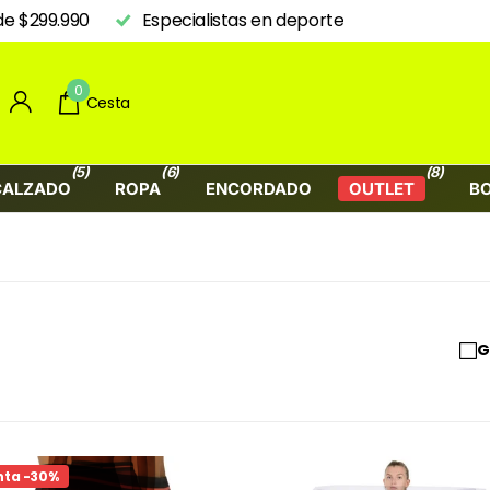
de $299.990
Especialistas en deporte
0
Cesta
(5)
(6)
(8)
CALZADO
ROPA
ENCORDADO
OUTLET
B
G
nta -30%