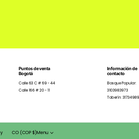
Puntos de venta
Información de
Bogotá
contacto
Calle 63 C # 69 - 44
Bosque Popular:
Calle 166 # 20 - 11
3103983973
Toberín: 3173498
fy
CO (COP $)
Menu