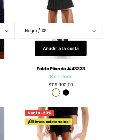
Añadir a la cesta
Falda Plisada #43333
8 en stock
$119.900,00
Venta -20%
¡Últimas existencias!