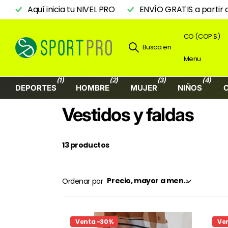
Aquí inicia tu NIVEL PRO
ENVÍO GRATIS a partir 
CO (COP $)
Busca en
Menu
(1)
(2)
(3)
(4)
DEPORTES
HOMBRE
MUJER
NIÑOS
Vestidos y faldas
13 productos
Ordenar por
Venta -30%
Ve