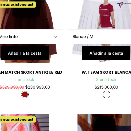
timas existencias!
Añadir a la cesta
Añadir a la cesta
N MATCH SKORT ANTIQUE RED
W. TEAM SKORT BLANC
1 en stock
3 en stock
$329.990,00
$230.993,00
$215.000,00
timas existencias!