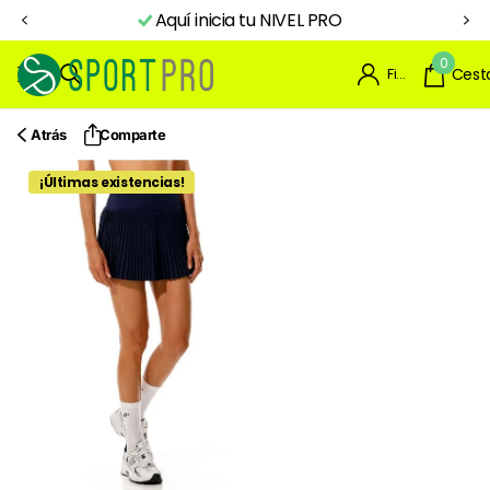
Aquí inicia tu NIVEL PRO
0
Firme en el registro
Cest
Atrás
Comparte
¡Últimas existencias!