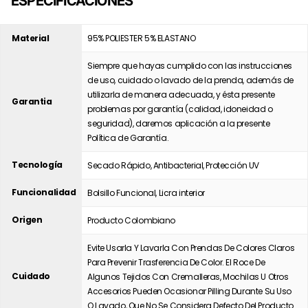
ESPECIFICACIONES
Material
95% POLIESTER 5% ELASTANO
Siempre que hayas cumplido con las instrucciones
de uso, cuidado o lavado de la prenda, además de
utilizarla de manera adecuada, y ésta presente
Garantia
problemas por garantía (calidad, idoneidad o
seguridad), daremos aplicación a la presente
Política de Garantía.
Tecnología
Secado Rápido, Antibacterial, Protección UV
Funcionalidad
Bolsillo Funcional, Licra interior
Origen
Producto Colombiano
Evite Usarla Y Lavarla Con Prendas De Colores Claros
Para Prevenir Trasferencia De Color. El Roce De
Cuidado
Algunos Tejidos Con Cremalleras, Mochilas U Otros
Accesorios Pueden Ocasionar Pilling Durante Su Uso
O Lavado, Que No Se Considera Defecto Del Producto.