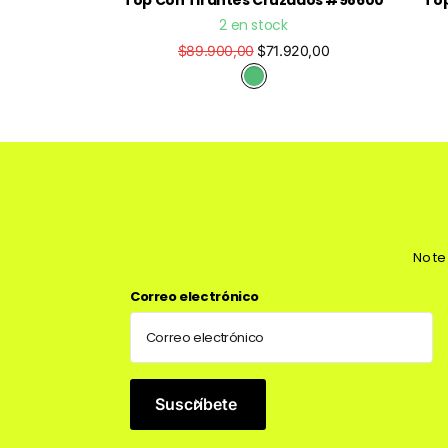
Top Con Tirantes Cruzados #98600
Top
2 en stock
$89.900,00
$71.920,00
No te
Correo electrónico
Suscríbete