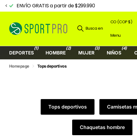
ENVÍO GRATIS a partir de $299.990
CO (COP $)
Busca en
Menu
(1)
(2)
(3)
(4)
DEPORTES
HOMBRE
MUJER
NIÑOS
Homepage
Tops deportivos
Tops deportivos
Camisetas m
Chaquetas hombre