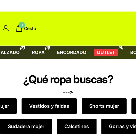
0
Cesta
(5)
(6)
(8)
CALZADO
ROPA
ENCORDADO
OUTLET
B
¿Qué ropa buscas?
--->
ujer
Vestidos y faldas
Shorts mujer
Sudadera mujer
Calcetines
Gorras y vi