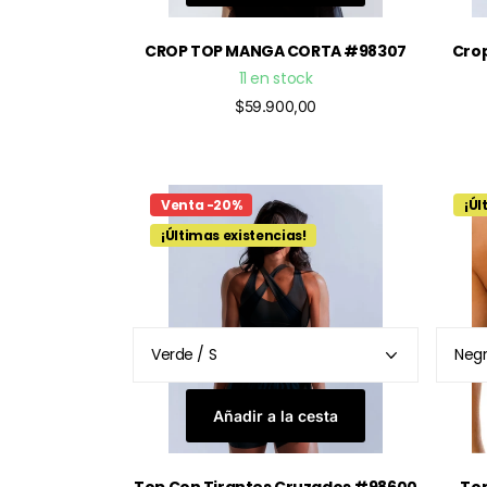
CROP TOP MANGA CORTA #98307
Crop
11 en stock
$59.900,00
Venta -20%
¡Úl
¡Últimas existencias!
Añadir a la cesta