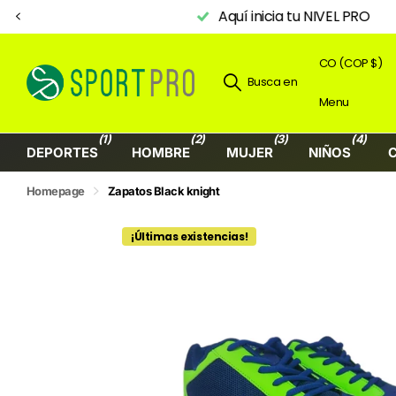
Aquí inicia tu NIVEL PRO
CO (COP $)
Busca en
Menu
(1)
(2)
(3)
(4)
DEPORTES
HOMBRE
MUJER
NIÑOS
Homepage
Zapatos Black knight
¡Últimas existencias!