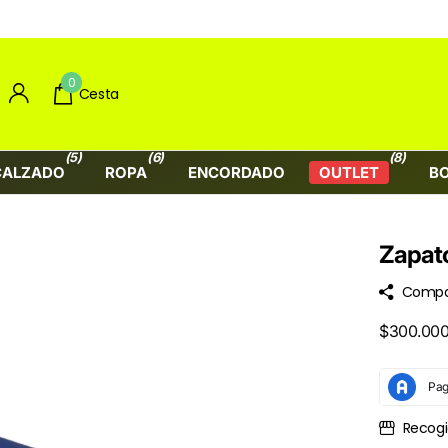
0
Cesta
(5)
(6)
(8)
CALZADO
ROPA
ENCORDADO
OUTLET
B
Zapato
Compa
$300.000
Recogi