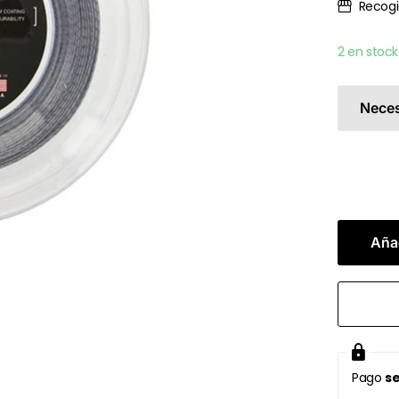
Recogi
2 en stock
Neces
Añad
Pago
se