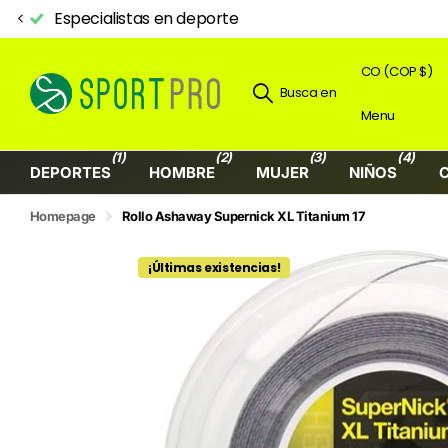
Aquí inicia tu NIVEL PRO
CO (COP $)
Busca en
Menu
(1)
(2)
(3)
(4)
DEPORTES
HOMBRE
MUJER
NIÑOS
Homepage
Rollo Ashaway Supernick XL Titanium 17
¡Últimas existencias!