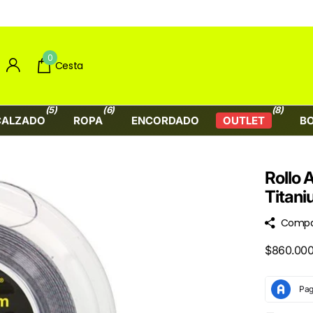
0
Cesta
(5)
(6)
(8)
CALZADO
ROPA
ENCORDADO
OUTLET
B
Rollo 
Titani
Compa
$860.000