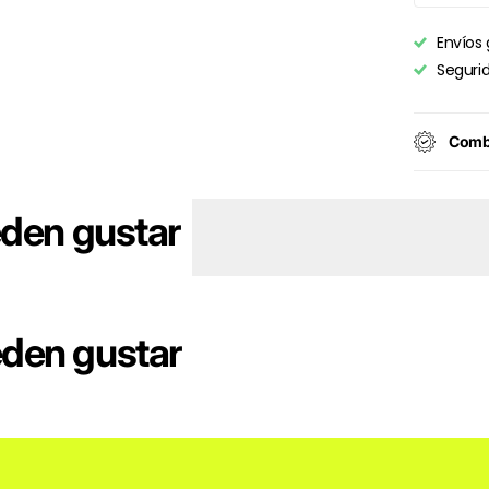
Envíos 
Seguri
Combi
eden gustar
eden gustar