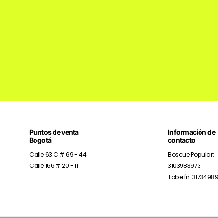
Puntos de venta
Información de
Bogotá
contacto
Calle 63 C # 69 - 44
Bosque Popular:
Calle 166 # 20 - 11
3103983973
Toberín: 3173498