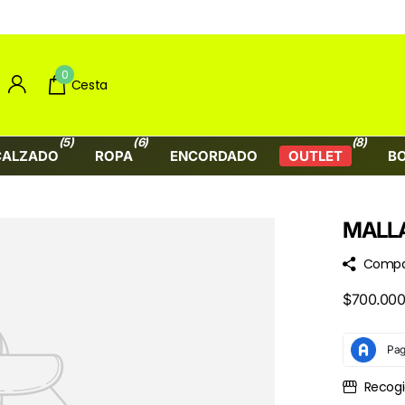
0
Cesta
(5)
(6)
(8)
CALZADO
ROPA
ENCORDADO
OUTLET
B
MALLA
Compa
$700.000
Recogi