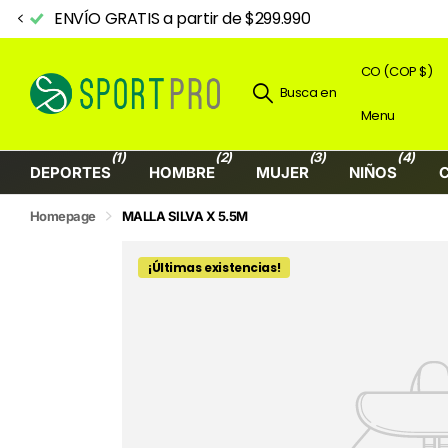
RATIS a partir de $299.990
CO (COP $)
Busca en
Menu
(1)
(2)
(3)
(4)
DEPORTES
HOMBRE
MUJER
NIÑOS
Homepage
MALLA SILVA X 5.5M
¡Últimas existencias!