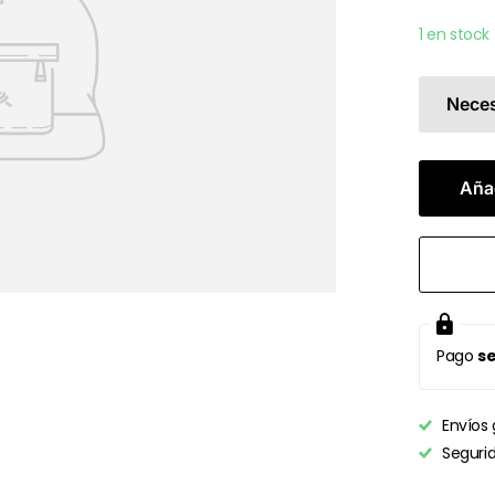
1 en stock
Neces
Añad
Pago
se
Envíos 
Seguri