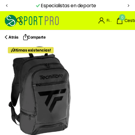
deporte
Aquí inicia tu NIVEL PRO
0
Firme en el registro
Cest
Atrás
Comparte
¡Últimas existencias!