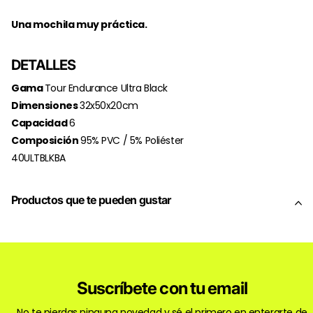
Una mochila muy práctica.
DETALLES
Gama
Tour Endurance Ultra Black
Dimensiones
32x50x20cm
Capacidad
6
Composición
95% PVC / 5% Poliéster
40ULTBLKBA
Productos que te pueden gustar
Suscríbete con tu email
No te pierdas ninguna novedad y sé el primero en enterarte de