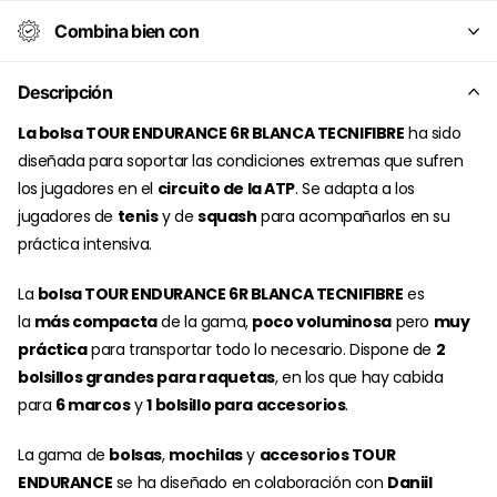
Combina bien con
Descripción
La bolsa TOUR ENDURANCE 6R BLANCA TECNIFIBRE
ha sido
diseñada para soportar las condiciones extremas que sufren
los jugadores en el
circuito de la ATP
. Se adapta a los
jugadores de
tenis
y de
squash
para acompañarlos en su
práctica intensiva.
La
bolsa TOUR ENDURANCE 6R BLANCA TECNIFIBRE
es
la
más compacta
de la gama,
poco voluminosa
pero
muy
práctica
para transportar todo lo necesario. Dispone de
2
bolsillos grandes para raquetas
, en los que hay cabida
para
6 marcos
y
1 bolsillo para accesorios
.
La gama de
bolsas
,
mochilas
y
accesorios TOUR
ENDURANCE
se ha diseñado en colaboración con
Daniil