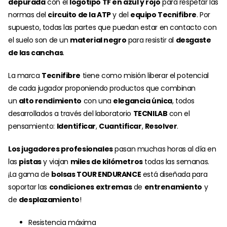
depurada
con el
logotipo TF en azul y rojo
para respetar las
normas del
circuito de la ATP
y del
equipo Tecnifibre
. Por
supuesto, todas las partes que puedan estar en contacto con
el suelo son de un
material negro
para resistir al
desgaste
de las canchas
.
La marca
Tecnifibre
tiene como misión liberar el potencial
de cada jugador proponiendo productos que combinan
un
alto rendimiento
con una
elegancia única
, todos
desarrollados a través del laboratorio
TECNILAB
con el
pensamiento:
Identificar
,
Cuantificar
,
Resolver
.
Los jugadores profesionales
pasan muchas horas al día en
las
pistas
y viajan
miles de kilómetros
todas las semanas.
¡La gama de
bolsas TOUR ENDURANCE
está diseñada para
soportar las
condiciones extremas
de
entrenamiento
y
de
desplazamiento
!
Resistencia máxima