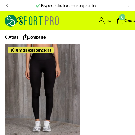
Aquí inicia tu NIVEL PRO
0
Firme en el registro
Cest
Atrás
Comparte
¡Últimas existencias!