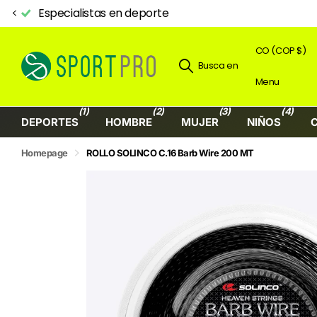
Aquí inicia tu NIVE
CO (COP $)
Busca en
Menu
(1)
(2)
(3)
(4)
DEPORTES
HOMBRE
MUJER
NIÑOS
Homepage
ROLLO SOLINCO C.16 Barb Wire 200 MT