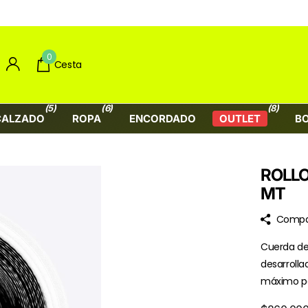
L PRO
0
Cesta
(5)
(6)
(8)
CALZADO
ROPA
ENCORDADO
OUTLET
B
ROLLO
MT
Compa
Cuerda de 
desarrolla
máximo pot