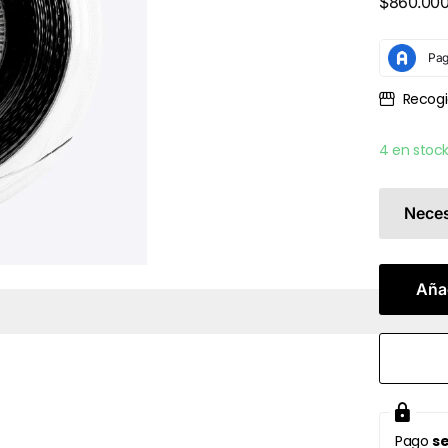
$860.000
Recogi
4 en stoc
Neces
Añad
Pago
se