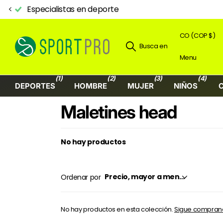
Especialistas en deporte
CO (COP $)
Busca en
Menu
(1)
(2)
(3)
(4)
DEPORTES
HOMBRE
MUJER
NIÑOS
Maletines head
No hay productos
Ordenar por
No hay productos en esta colección.
Sigue compra