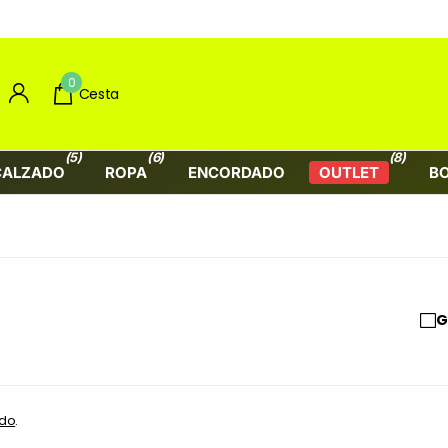
0
Cesta
(5)
(6)
(8)
CALZADO
ROPA
ENCORDADO
OUTLET
B
G
ndo
.